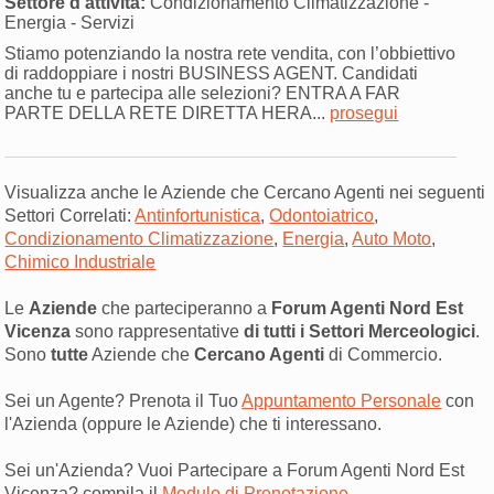
Settore d'attività:
Condizionamento Climatizzazione -
Energia - Servizi
Stiamo potenziando la nostra rete vendita, con l’obbiettivo
di raddoppiare i nostri BUSINESS AGENT. Candidati
anche tu e partecipa alle selezioni? ENTRA A FAR
PARTE DELLA RETE DIRETTA HERA...
prosegui
Visualizza anche le Aziende che Cercano Agenti nei seguenti
Settori Correlati:
Antinfortunistica
,
Odontoiatrico
,
Condizionamento Climatizzazione
,
Energia
,
Auto Moto
,
Chimico Industriale
Le
Aziende
che parteciperanno a
Forum Agenti Nord Est
Vicenza
sono rappresentative
di tutti i Settori Merceologici
.
Sono
tutte
Aziende che
Cercano Agenti
di Commercio.
Sei un Agente? Prenota il Tuo
Appuntamento Personale
con
l'Azienda (oppure le Aziende) che ti interessano.
Sei un'Azienda? Vuoi Partecipare a Forum Agenti Nord Est
Vicenza? compila il
Modulo di Prenotazione