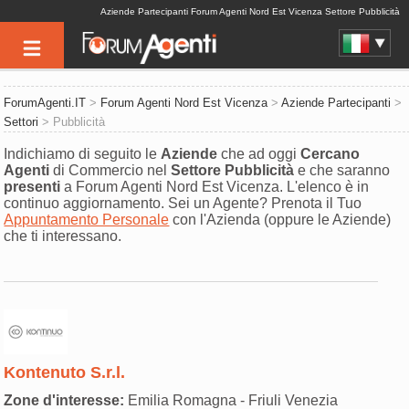
Aziende Partecipanti Forum Agenti Nord Est Vicenza Settore Pubblicità
ForumAgenti.IT
>
Forum Agenti Nord Est Vicenza
>
Aziende Partecipanti
>
Settori
> Pubblicità
Indichiamo di seguito le
Aziende
che ad oggi
Cercano
Agenti
di Commercio nel
Settore
Pubblicità
e che saranno
presenti
a Forum Agenti Nord Est Vicenza. L'elenco è in
continuo aggiornamento. Sei un Agente? Prenota il Tuo
Appuntamento Personale
con l'Azienda (oppure le Aziende)
che ti interessano.
Kontenuto S.r.l.
Zone d'interesse:
Emilia Romagna - Friuli Venezia