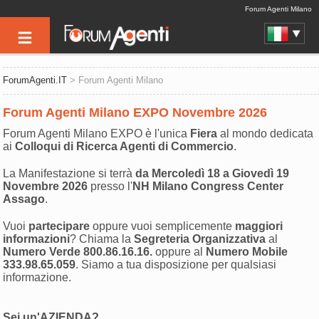
Forum Agenti Milano
ForumAgenti.IT
> Forum Agenti Milano
Forum Agenti Milano EXPO Novembre 2026
Forum Agenti Milano EXPO è l'unica
Fiera
al mondo dedicata
ai
Colloqui di Ricerca Agenti di Commercio
.
La Manifestazione si terrà
da Mercoledì 18 a Giovedì 19
Novembre 2026
presso l'
NH Milano Congress Center
Assago
.
Vuoi
partecipare
oppure vuoi semplicemente
maggiori
informazioni
? Chiama la
Segreteria Organizzativa
al
Numero Verde 800.86.16.16.
oppure al
Numero Mobile
333.98.65.059
. Siamo a tua disposizione per qualsiasi
informazione.
Sei un'AZIENDA?