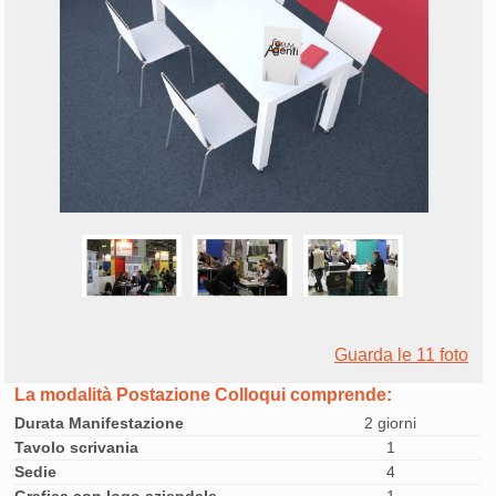
Guarda le 11 foto
La modalità Postazione Colloqui comprende:
Durata Manifestazione
2 giorni
Tavolo scrivania
1
Sedie
4
Grafica con logo aziendale
1