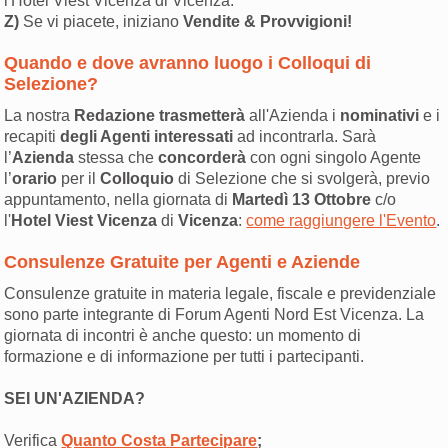
l'Hotel Viest Vicenza di Vicenza.
Z)
Se vi piacete, iniziano
Vendite & Provvigioni!
Quando e dove avranno luogo i Colloqui di
Selezione?
La nostra
Redazione trasmetterà
all'Azienda i
nominativi
e i
recapiti
degli Agenti interessati
ad incontrarla. Sarà
l’
Azienda
stessa che
concorderà
con ogni singolo Agente
l’
orario
per il
Colloquio
di Selezione che si svolgerà, previo
appuntamento, nella giornata di
Martedì 13 Ottobre
c/o
l'
Hotel Viest Vicenza
di
Vicenza
:
come raggiungere l'Evento
.
Consulenze Gratuite per Agenti e Aziende
Consulenze gratuite in materia legale, fiscale e previdenziale
sono parte integrante di Forum Agenti Nord Est Vicenza. La
giornata di incontri è anche questo: un momento di
formazione e di informazione per tutti i partecipanti.
SEI UN'AZIENDA?
Verifica
Quanto Costa Partecipare
;