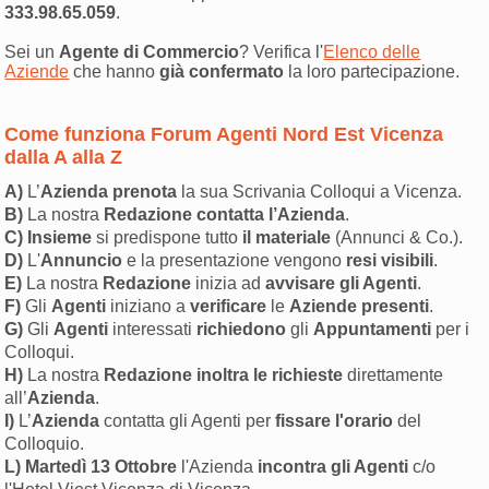
333.98.65.059
.
Sei un
Agente di Commercio
? Verifica l'
Elenco delle
Aziende
che hanno
già confermato
la loro partecipazione.
Come funziona Forum Agenti Nord Est Vicenza
dalla A alla Z
A)
L’
Azienda prenota
la sua Scrivania Colloqui a Vicenza.
B)
La nostra
Redazione contatta l’Azienda
.
C)
Insieme
si predispone tutto
il materiale
(Annunci & Co.).
D)
L'
Annuncio
e la presentazione vengono
resi visibili
.
E)
La nostra
Redazione
inizia ad
avvisare gli Agenti
.
F)
Gli
Agenti
iniziano a
verificare
le
Aziende presenti
.
G)
Gli
Agenti
interessati
richiedono
gli
Appuntamenti
per i
Colloqui.
H)
La nostra
Redazione inoltra le richieste
direttamente
all’
Azienda
.
I)
L’
Azienda
contatta gli Agenti per
fissare l'orario
del
Colloquio.
L)
Martedì 13 Ottobre
l'Azienda
incontra
gli Agenti
c/o