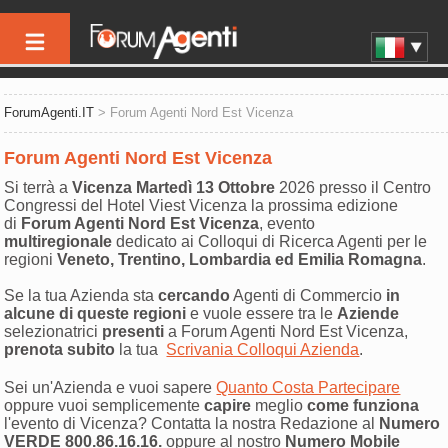
ForumAgenti.IT
> Forum Agenti Nord Est Vicenza
Forum Agenti Nord Est Vicenza
Si terrà a
Vicenza Martedì 13 Ottobre
2026 presso il Centro
Congressi del Hotel Viest Vicenza la prossima edizione
di
Forum Agenti Nord Est Vicenza
, evento
multiregionale
dedicato ai Colloqui di Ricerca Agenti per le
regioni
Veneto, Trentino, Lombardia ed Emilia Romagna
.
Se la tua Azienda sta
cercando
Agenti di Commercio
in
alcune di queste regioni
e vuole essere tra le
Aziende
selezionatrici
presenti
a Forum Agenti Nord Est Vicenza,
prenota subito
la tua
Scrivania Colloqui Azienda
.
Sei un'Azienda e vuoi sapere
Quanto Costa Partecipare
oppure vuoi semplicemente
capire
meglio
come funziona
l'evento di Vicenza? Contatta la nostra Redazione al
Numero
VERDE 800.86.16.16.
oppure al nostro
Numero Mobile