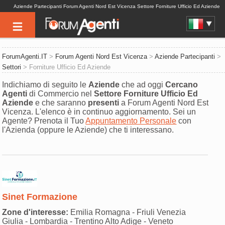
Aziende Partecipanti Forum Agenti Nord Est Vicenza Settore Forniture Ufficio Ed Aziende
ForumAgenti.IT
>
Forum Agenti Nord Est Vicenza
>
Aziende Partecipanti
>
Settori
> Forniture Ufficio Ed Aziende
Indichiamo di seguito le
Aziende
che ad oggi
Cercano
Agenti
di Commercio nel
Settore
Forniture Ufficio Ed
Aziende
e che saranno
presenti
a Forum Agenti Nord Est
Vicenza. L'elenco è in continuo aggiornamento. Sei un
Agente? Prenota il Tuo
Appuntamento Personale
con
l'Azienda (oppure le Aziende) che ti interessano.
Sinet Formazione
Zone d'interesse:
Emilia Romagna - Friuli Venezia
Giulia - Lombardia - Trentino Alto Adige - Veneto