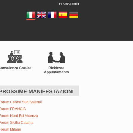
ForumAgenti.it
Consulenza Grauita
Richiesta
Appuntamento
PROSSIME MANIFESTAZIONI
Forum Centro Sud Salerno
Forum FRANCIA
Forum Nord Est Vicenza
Forum Sicilia Catania
Forum Milano