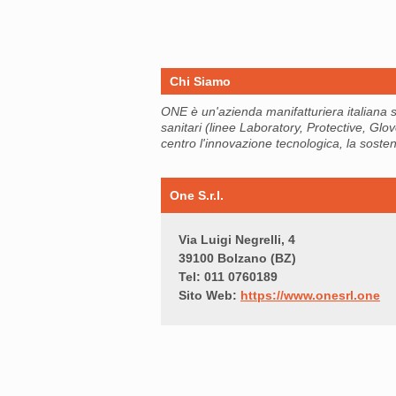
Chi Siamo
ONE è un'azienda manifatturiera italiana sp
sanitari (linee Laboratory, Protective, Gl
centro l'innovazione tecnologica, la sosteni
One S.r.l.
Via Luigi Negrelli, 4
39100 Bolzano (BZ)
Tel: 011 0760189
Sito Web:
https://www.onesrl.one