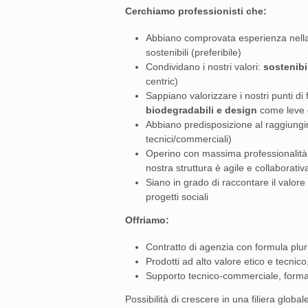
Cerchiamo professionisti che:
Abbiano comprovata esperienza nella ve
sostenibili (preferibile)
Condividano i nostri valori:
sostenibi
centric)
Sappiano valorizzare i nostri punti di
biodegradabili e design
come leve d
Abbiano predisposizione al raggiungim
tecnici/commerciali)
Operino con massima professionalit
nostra struttura è agile e collaborativ
Siano in grado di raccontare il valor
progetti sociali
Offriamo:
Contratto di agenzia con formula plu
Prodotti ad alto valore etico e tecnic
Supporto tecnico-commerciale, formazi
Possibilità di crescere in una filiera globa