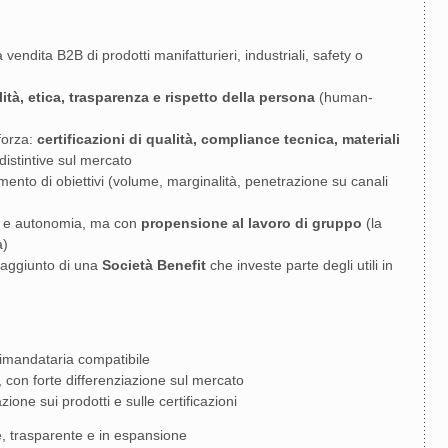
ndita B2B di prodotti manifatturieri, industriali, safety o
lità, etica, trasparenza e rispetto della persona
(human-
 forza:
certificazioni di qualità, compliance tecnica, materiali
istintive sul mercato
ento di obiettivi (volume, marginalità, penetrazione su canali
à e autonomia, ma con
propensione al lavoro di gruppo
(la
a)
e aggiunto di una
Società Benefit
che investe parte degli utili in
rimandataria compatibile
o, con forte differenziazione sul mercato
one sui prodotti e sulle certificazioni
le, trasparente e in espansione