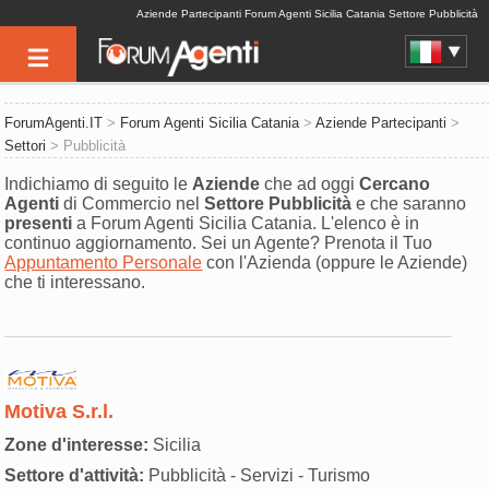
Aziende Partecipanti Forum Agenti Sicilia Catania Settore Pubblicità
ForumAgenti.IT
>
Forum Agenti Sicilia Catania
>
Aziende Partecipanti
>
Settori
> Pubblicità
Indichiamo di seguito le
Aziende
che ad oggi
Cercano
Agenti
di Commercio nel
Settore
Pubblicità
e che saranno
presenti
a Forum Agenti Sicilia Catania. L'elenco è in
continuo aggiornamento. Sei un Agente? Prenota il Tuo
Appuntamento Personale
con l'Azienda (oppure le Aziende)
che ti interessano.
Motiva S.r.l.
Zone d'interesse:
Sicilia
Settore d'attività:
Pubblicità - Servizi - Turismo