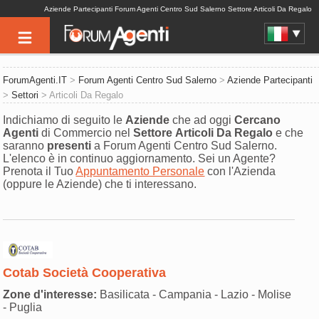
Aziende Partecipanti Forum Agenti Centro Sud Salerno Settore Articoli Da Regalo
ForumAgenti.IT
>
Forum Agenti Centro Sud Salerno
>
Aziende Partecipanti
>
Settori
> Articoli Da Regalo
Indichiamo di seguito le
Aziende
che ad oggi
Cercano
Agenti
di Commercio nel
Settore
Articoli Da Regalo
e che
saranno
presenti
a Forum Agenti Centro Sud Salerno.
L'elenco è in continuo aggiornamento. Sei un Agente?
Prenota il Tuo
Appuntamento Personale
con l'Azienda
(oppure le Aziende) che ti interessano.
Cotab Società Cooperativa
Zone d'interesse:
Basilicata - Campania - Lazio - Molise
- Puglia