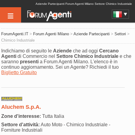
Aziende Partecipanti Forum Agenti Milano Settore Chimico Industriale
ForumAgenti.IT
>
Forum Agenti Milano
>
Aziende Partecipanti
>
Settori
>
Chimico Industriale
Indichiamo di seguito le
Aziende
che ad oggi
Cercano
Agenti
di Commercio nel
Settore
Chimico Industriale
e che
saranno
presenti
a Forum Agenti Milano. L'elenco è in
continuo aggiornamento. Sei un Agente? Richiedi il tuo
Biglietto Gratuito
Aluchem S.p.A.
Zone d'interesse:
Tutta Italia
Settore d'attività:
Auto Moto - Chimico Industriale -
Forniture Industriali