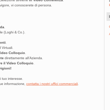
 Selezione avviene
in Video Conferenza
.
vigore, vi conoscerete di persona.
.
nda
.
le (Loghi & Co.).
enti
.
d
Virtuali.
ideo Colloquio
.
ste
direttamente all’Azienda.
re il Video Colloquio
.
igioni!
i tuo interesse.
que informazione,
contatta i nostri uffici commerciali
.