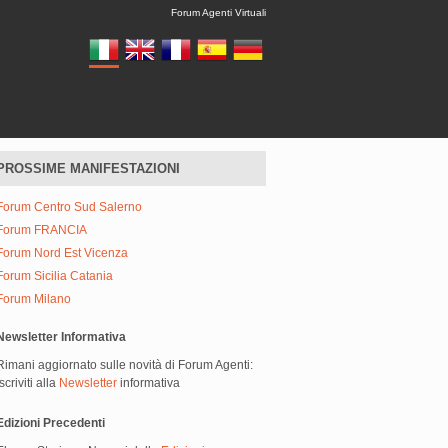
Forum Agenti Virtuali
PROSSIME MANIFESTAZIONI
Forum Centro Sud Salerno
Forum FRANCIA
Forum Nord Est Vicenza
Forum Sicilia Catania
Forum Milano
Newsletter Informativa
Rimani aggiornato sulle novità di Forum Agenti:
iscriviti alla
Newsletter
informativa
Edizioni Precedenti