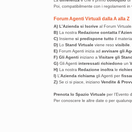
La
differenza
è che il primo
colloquio
di
Poi, compatibilmente con i regolamenti in 
Forum Agenti Virtuali dalla A alla Z
A)
L’Azienda si Iscrive
al Forum Virtuale
B)
La nostra
Redazione contatta l’Azie
C)
Insieme
si predispone tutto
il materia
D)
Lo
Stand Virtuale
viene reso
visibile
.
E)
Forum Agenti inizia ad
avvisare gli Ag
F)
Gli Agenti
iniziano a
Visitare gli Stan
G)
Gli Agenti
interessati
richiedono
un
V
H)
La nostra
Redazione inoltra
le
richie
I)
L’
Azienda richiama
gli Agenti per
fissa
Z)
Se ci si piace, iniziano
Vendite & Provv
Prenota lo Spazio Virtuale
per l’Evento d
Per conoscere le altre date o per qualun