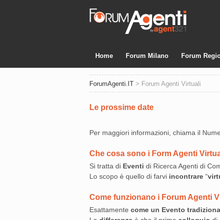
Home
Forum Milano
Forum Regio
ForumAgenti.IT
> Forum Agenti Virtuali
Le prossime date
Per maggiori informazioni, chiama il Num
Che cosa sono i Form Agenti Virtua
Si tratta di
Eventi
di Ricerca Agenti di C
Lo scopo è quello di farvi
incontrare
“
vir
Come funzionano i Forum Agenti Vi
Esattamente
come un Evento tradiziona