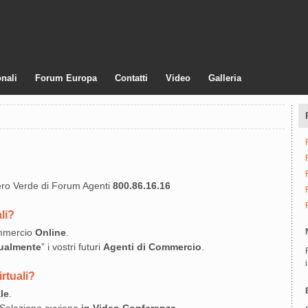
nali
Forum Europa
Contatti
Video
Galleria
ero Verde di Forum Agenti
800.86.16.16
li?
ommercio
Online
.
tualmente
” i vostri futuri
Agenti di Commercio
.
rtuali?
le
.