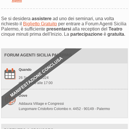
Agenti
Se si desidera
assistere
ad uno dei seminari, una volta
richiesto il
Biglietto Gratuito
per entrare a Forum Agenti Sicilia
Palermo, è sufficiente
presentarsi
alla reception del
Teatro
cinque minuti prima dell'Inizio. La
partecipazione
è
gratuita
.
FORUM AGENTI SICILIA PALERMO
Quando
26 Settembre 2024
dalle 10:00 alle 17:00
Dove
Addaura Village e Congressi
Lungomare Cristoforo Colombo n. 4452 - 90149 - Palermo