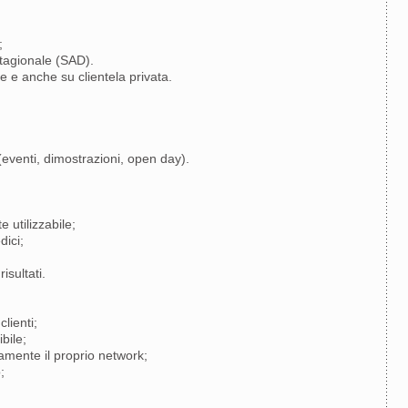
;
 stagionale (SAD).
le e anche su clientela privata.
eventi, dimostrazioni, open day).
e utilizzabile;
dici;
isultati.
lienti;
bile;
damente il proprio network;
;