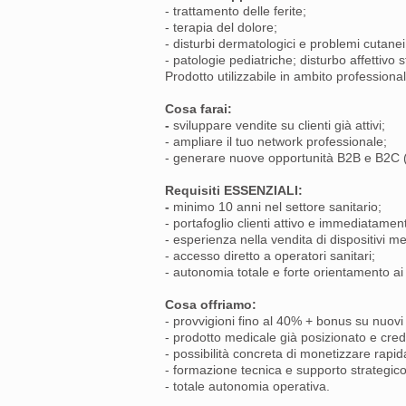
- trattamento delle ferite;
- terapia del dolore;
- disturbi dermatologici e problemi cutanei
- patologie pediatriche; disturbo affettivo
Prodotto utilizzabile in ambito professiona
Cosa farai:
-
sviluppare vendite su clienti già attivi;
- ampliare il tuo network professionale;
- generare nuove opportunità B2B e B2C (
Requisiti ESSENZIALI:
-
minimo 10 anni nel settore sanitario;
- portafoglio clienti attivo e immediatament
- esperienza nella vendita di dispositivi me
- accesso diretto a operatori sanitari;
- autonomia totale e forte orientamento ai r
Cosa offriamo:
- provvigioni fino al 40% + bonus su nuovi c
- prodotto medicale già posizionato e credi
- possibilità concreta di monetizzare rapi
- formazione tecnica e supporto strategico
- totale autonomia operativa.