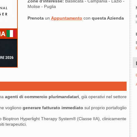
Zone d'interesse:
Basilicata - Campania - Lazio -
Molise - Puglia
Prenota
un
Appuntamento
con
questa Azienda
ona
agenti di commercio plurimandatari
, già operativi nel settore
che vogliono
generare fatturato immediato
sul proprio portafoglio
ico Bioptron Hyperlight Therapy System® (Classe IIA), clinicamente
iti terapeutici.