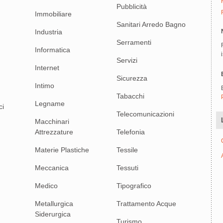
Pubblicità
Immobiliare
Sanitari Arredo Bagno
Industria
Serramenti
Informatica
Servizi
Internet
Sicurezza
Intimo
Tabacchi
Legname
ci
Telecomunicazioni
Macchinari
Attrezzature
Telefonia
Materie Plastiche
Tessile
Meccanica
Tessuti
Medico
Tipografico
Metallurgica
Trattamento Acque
Siderurgica
Turismo