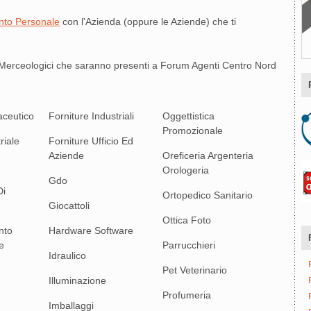
to Personale
con l'Azienda (oppure le Aziende) che ti
i Merceologici che saranno presenti a Forum Agenti Centro Nord
ceutico
Forniture Industriali
Oggettistica
Promozionale
riale
Forniture Ufficio Ed
Aziende
Oreficeria Argenteria
Orologeria
Gdo
Di
Ortopedico Sanitario
Giocattoli
Ottica Foto
nto
Hardware Software
e
Parrucchieri
Idraulico
Pet Veterinario
Illuminazione
Profumeria
Imballaggi