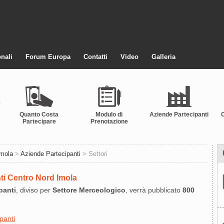
nali
Forum Europa
Contatti
Video
Galleria
Quanto Costa
Modulo di
Aziende Partecipanti
Partecipare
Prenotazione
Imola
>
Aziende Partecipanti
> Settori
nti Centro Nord Imola
panti
, diviso per
Settore Merceologico
, verrà pubblicato
800
panti