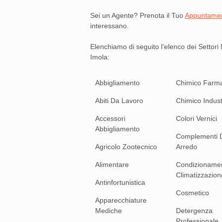
Sei un Agente? Prenota il Tuo
Appuntamen
interessano.
Elenchiamo di seguito l’elenco dei Settor
Imola:
Abbigliamento
Chimico Farma
Abiti Da Lavoro
Chimico Indust
Accessori
Colori Vernici
Abbigliamento
Complementi 
Agricolo Zootecnico
Arredo
Alimentare
Condizioname
Climatizzazion
Antinfortunistica
Cosmetico
Apparecchiature
Mediche
Detergenza
Professionale