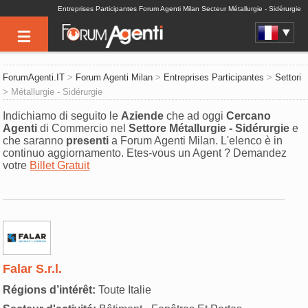
Entreprises Participantes Forum Agenti Milan Secteur Métallurgie - Sidérurgie
ForumAgenti.IT
>
Forum Agenti Milan
>
Entreprises Participantes
>
Settori
> Métallurgie - Sidérurgie
Indichiamo di seguito le
Aziende
che ad oggi
Cercano
Agenti
di Commercio nel
Settore
Métallurgie - Sidérurgie
e
che saranno
presenti
a Forum Agenti Milan. L'elenco è in
continuo aggiornamento. Etes-vous un Agent ? Demandez
votre
Billet Gratuit
Falar S.r.l.
Régions d’intérêt:
Toute Italie