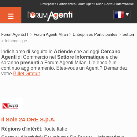
Entreprises Participantes Forum Agenti Milan Secteur Informatique
ForumAgenti.IT
>
Forum Agenti Milan
>
Entreprises Participantes
>
Settori
> Informatique
Indichiamo di seguito le
Aziende
che ad oggi
Cercano
Agenti
di Commercio nel
Settore
Informatique
e che
saranno
presenti
a Forum Agenti Milan. L'elenco è in
continuo aggiornamento. Etes-vous un Agent ? Demandez
votre
Billet Gratuit
Il Sole 24 ORE S.p.A.
Régions d’intérêt:
Toute Italie