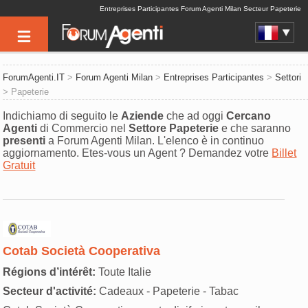
Entreprises Participantes Forum Agenti Milan Secteur Papeterie
ForumAgenti.IT
>
Forum Agenti Milan
>
Entreprises Participantes
>
Settori
> Papeterie
Indichiamo di seguito le
Aziende
che ad oggi
Cercano
Agenti
di Commercio nel
Settore
Papeterie
e che saranno
presenti
a Forum Agenti Milan. L'elenco è in continuo
aggiornamento. Etes-vous un Agent ? Demandez votre
Billet
Gratuit
Cotab Società Cooperativa
Régions d’intérêt:
Toute Italie
Secteur d'activité:
Cadeaux - Papeterie - Tabac