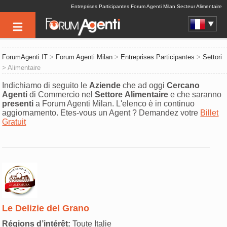
Entreprises Participantes Forum Agenti Milan Secteur Alimentaire
ForumAgenti.IT
>
Forum Agenti Milan
>
Entreprises Participantes
>
Settori
> Alimentaire
Indichiamo di seguito le
Aziende
che ad oggi
Cercano
Agenti
di Commercio nel
Settore
Alimentaire
e che saranno
presenti
a Forum Agenti Milan. L'elenco è in continuo
aggiornamento. Etes-vous un Agent ? Demandez votre
Billet
Gratuit
Le Delizie del Grano
Régions d’intérêt:
Toute Italie