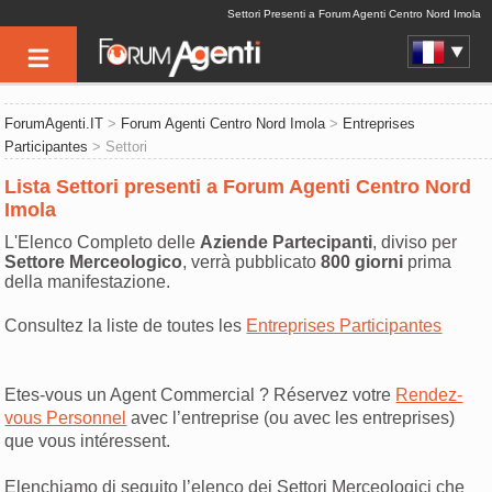
Settori Presenti a Forum Agenti Centro Nord Imola
ForumAgenti.IT
>
Forum Agenti Centro Nord Imola
>
Entreprises
Participantes
> Settori
Lista Settori presenti a Forum Agenti Centro Nord
Imola
L'Elenco Completo delle
Aziende Partecipanti
, diviso per
Settore Merceologico
, verrà pubblicato
800 giorni
prima
della manifestazione.
Consultez la liste de toutes les
Entreprises Participantes
Etes-vous un Agent Commercial ? Réservez votre
Rendez-
vous Personnel
avec l’entreprise (ou avec les entreprises)
que vous intéressent.
Elenchiamo di seguito l’elenco dei Settori Merceologici che