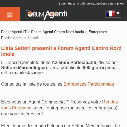
Settori Presenti a Forum Agenti Centro Nord Imola
ForumAgenti.IT
>
Forum Agenti Centro Nord Imola
>
Entreprises
Participantes
> Settori
Lista Settori presenti a Forum Agenti Centro Nord
Imola
L'Elenco Completo delle
Aziende Partecipanti
, diviso per
Settore Merceologico
, verrà pubblicato
800 giorni
prima
della manifestazione.
Consultez la liste de toutes les
Entreprises Participantes
Etes-vous un Agent Commercial ? Réservez votre
Rendez-
vous Personnel
avec l’entreprise (ou avec les entreprises)
que vous intéressent.
Elenchiamo di seguito l’elenco dei Settori Merceologici che