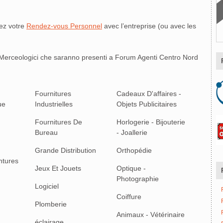
ez votre
Rendez-vous Personnel
avec l’entreprise (ou avec les
i Merceologici che saranno presenti a Forum Agenti Centro Nord
Fournitures
Cadeaux D'affaires -
ue
Industrielles
Objets Publicitaires
Fournitures De
Horlogerie - Bijouterie
Bureau
- Joallerie
Grande Distribution
Orthopédie
ntures
Jeux Et Jouets
Optique -
Photographie
Logiciel
Coiffure
Plomberie
Animaux - Vétérinaire
éclairage