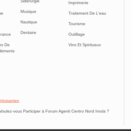
Sidérurgie
Imprimerie
Musique
ue
Traitement De L'eau
Nautique
Tourisme
Dentaire
urance
Outillage
les De
Vins Et Spiritueux
pléments
rticipantes
 Voulez-vous Participer à Forum Agenti Centro Nord Imola ?