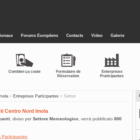
ionaux
Forums Européens
Contacts
Video
Galerie
Combien ça coute
Formulaire de
Enterprises
Réservation
Praticipantes
Imola
>
Entreprises Participantes
> Settori
nti Centro Nord Imola
panti
, diviso per
Settore Merceologico
, verrà pubblicato
800
 Participantes