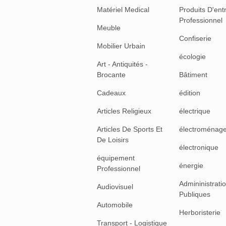
Matériel Medical
Produits D'ent
Professionnel
Meuble
Confiserie
Mobilier Urbain
écologie
Art - Antiquités -
Brocante
Bâtiment
Cadeaux
édition
Articles Religieux
électrique
Articles De Sports Et
électroménag
De Loisirs
électronique
équipement
énergie
Professionnel
Admininistrati
Audiovisuel
Publiques
Automobile
Herboristerie
Transport - Logistique