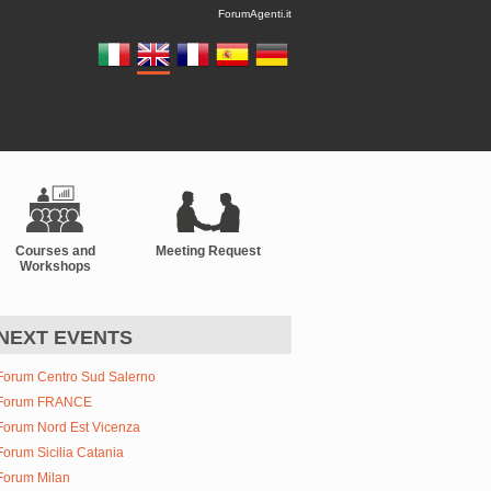
ForumAgenti.it
Courses and
Meeting Request
Workshops
NEXT EVENTS
Forum Centro Sud Salerno
Forum FRANCE
Forum Nord Est Vicenza
Forum Sicilia Catania
Forum Milan