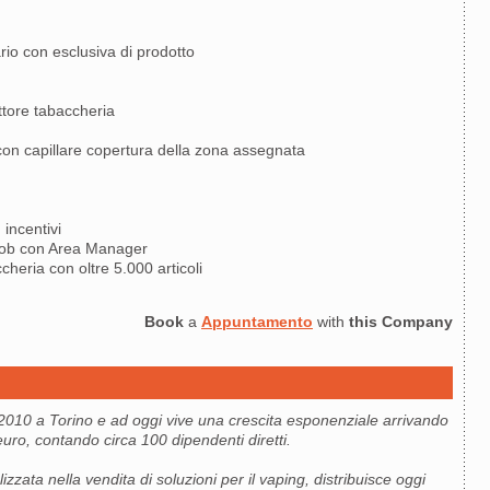
io con esclusiva di prodotto
ttore tabaccheria
a con capillare copertura della zona assegnata
incentivi
e job con Area Manager
cheria con oltre 5.000 articoli
Book
a
Appuntamento
with
this Company
2010 a Torino e ad oggi vive una crescita esponenziale arrivando
euro, contando circa 100 dipendenti diretti.
zata nella vendita di soluzioni per il vaping, distribuisce oggi