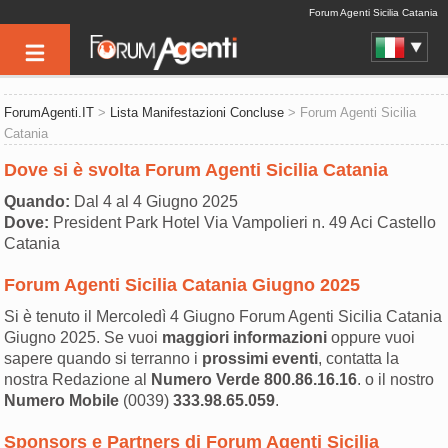
Forum Agenti Sicilia Catania
ForumAgenti.IT
>
Lista Manifestazioni Concluse
> Forum Agenti Sicilia
Catania
Dove si è svolta Forum Agenti Sicilia Catania
Quando:
Dal 4 al 4 Giugno 2025
Dove:
President Park Hotel Via Vampolieri n. 49 Aci Castello
Catania
Forum Agenti Sicilia Catania Giugno 2025
Si è tenuto il Mercoledì 4 Giugno Forum Agenti Sicilia Catania
Giugno 2025. Se vuoi
maggiori informazioni
oppure vuoi
sapere quando si terranno i
prossimi eventi
, contatta la
nostra Redazione al
Numero Verde
800.86.16.16
. o il nostro
Numero Mobile
(0039)
333.98.65.059
.
Sponsors e Partners di Forum Agenti Sicilia