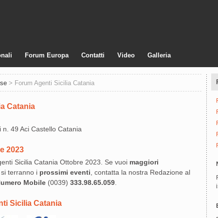
nali
Forum Europa
Contatti
Video
Galleria
use
> Forum Agenti Sicilia Catania
ia Catania
 n. 49 Aci Castello Catania
re 2023
enti Sicilia Catania Ottobre 2023. Se vuoi
maggiori
si terranno i
prossimi eventi
, contatta la nostra Redazione al
umero Mobile
(0039)
333.98.65.059
.
i Sicilia Catania