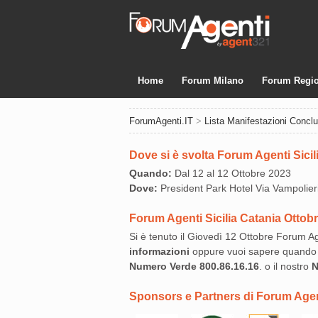
Home
Forum Milano
Forum Regio
ForumAgenti.IT
>
Lista Manifestazioni Concl
Dove si è svolta Forum Agenti Sicil
Quando:
Dal 12 al 12 Ottobre 2023
Dove:
President Park Hotel Via Vampolieri
Forum Agenti Sicilia Catania Ottob
Si è tenuto il Giovedì 12 Ottobre Forum Ag
informazioni
oppure vuoi sapere quando 
Numero Verde
800.86.16.16
. o il nostro
N
Sponsors e Partners di Forum Agent