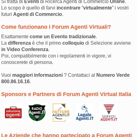
Si tratta di
Eventi
di Ricerca Agenti di Commercio
Online
.
Lo scopo è quello di farvi
incontrare
“
virtualmente
” i vostri
futuri
Agenti di Commercio
.
Come funzionano i Forum Agenti Virtuali?
Esattamente
come un Evento tradizionale
.
La
differenza
è che il primo
colloquio
di Selezione avviene
in Video Conferenza
.
Poi, compatibilmente con i regolamenti in vigore, vi
conoscerete di persona.
Vuoi
maggiori informazioni
? Contattaci al
Numero Verde
800.86.16.16
.
Sponsors e Partners di Forum Agenti Virtual Italia
Le Aziende che hanno partecipato a Forum Agenti