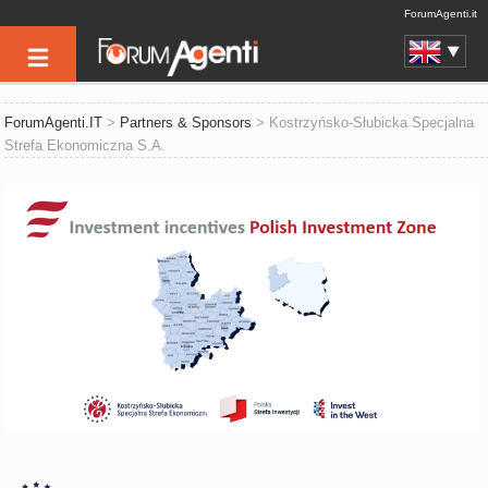
ForumAgenti.it
ForumAgenti.IT
>
Partners & Sponsors
> Kostrzyńsko-Słubicka Specjalna
Strefa Ekonomiczna S.A.