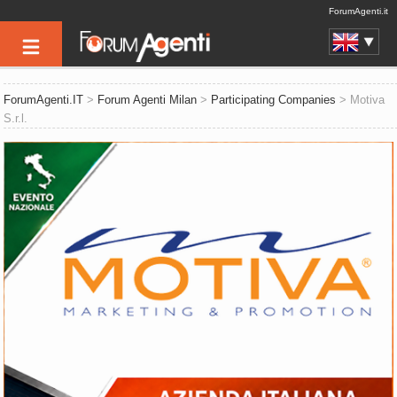
ForumAgenti.it
ForumAgenti.IT
>
Forum Agenti Milan
>
Participating Companies
> Motiva
S.r.l.