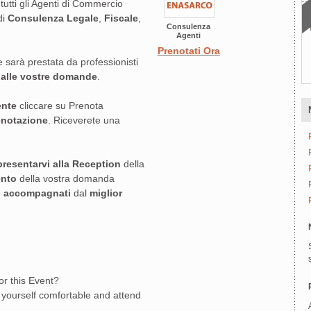
tutti gli Agenti di Commercio
di
Consulenza Legale
,
Fiscale
,
Consulenza
Agenti
Prenotati Ora
 e sarà prestata da professionisti
e
alle vostre domande
.
ente
cliccare su Prenota
enotazione
. Riceverete una
presentarvi alla Reception
della
ento
della vostra domanda
e accompagnati
dal
miglior
or this Event?
 yourself comfortable and attend