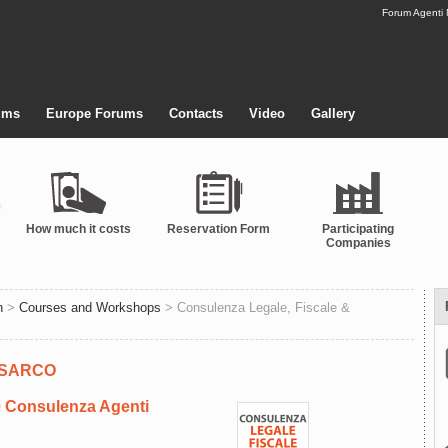
Forum Agenti
ums
Europe Forums
Contacts
Video
Gallery
How much it costs
Reservation Form
Participating
Companies
n
>
Courses and Workshops
> Consulenza Legale, Fiscale &
NASARCO
 Consulenza Agenti