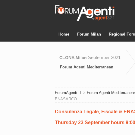
Home
Forum Milan
Regional For
September 2021
CLONE-Milan
Forum Agenti Mediterranean
ForumAgenti.IT
>
Forum Agenti Mediterranea
ENASARCO
Consulenza Legale, Fiscale & E
Thursday 23 September hours 9:00