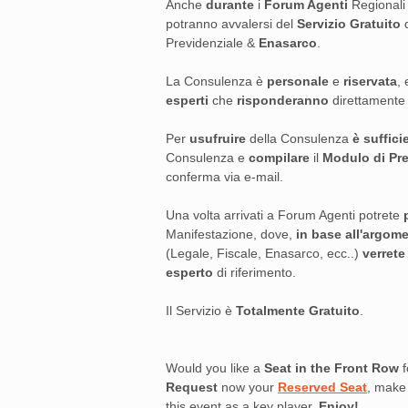
Anche
durante
i
Forum Agenti
Regionali 
potranno avvalersi del
Servizio Gratuito
Previdenziale &
Enasarco
.
La Consulenza è
personale
e
riservata
,
esperti
che
risponderanno
direttament
Per
usufruire
della Consulenza
è suffici
Consulenza e
compilare
il
Modulo di Pr
conferma via e-mail.
Una volta arrivati a Forum Agenti potrete
Manifestazione, dove,
in base all'argom
(Legale, Fiscale, Enasarco, ecc..)
verret
esperto
di riferimento.
Il Servizio è
Totalmente Gratuito
.
Would you like a
Seat in the Front Row
f
Request
now your
Reserved Seat
, make
this event as a key player.
Enjoy!