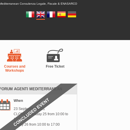
 Mediterranean Consulenza Legale, Fiscale & ENASARCO
Courses and
Free Ticket
Workshops
FORUM AGENTI MEDITERRANEAN
When
23 September 2021
CLONE-Thursday 25 from 10:00 to
17:00
Friday 26 from 10:00 to 17:00