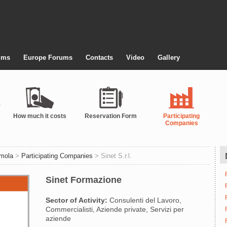
ums
Europe Forums
Contacts
Video
Gallery
How much it costs
Reservation Form
Participating
Companies
Imola
>
Participating Companies
> Sinet S.r.l.
Sinet Formazione
Sector of Activity:
Consulenti del Lavoro,
Commercialisti, Aziende private, Servizi per
aziende