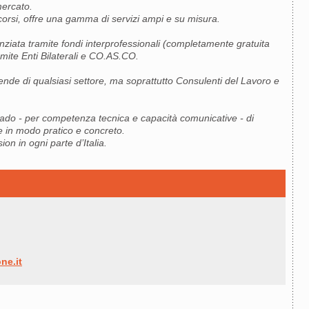
mercato.
corsi, offre una gamma di servizi ampi e su misura.
anziata tramite fondi interprofessionali (completamente gratuita
ramite Enti Bilaterali e CO.AS.CO.
ende di qualsiasi settore, ma soprattutto Consulenti del Lavoro e
 grado - per competenza tecnica e capacità comunicative - di
le in modo pratico e concreto.
ion in ogni parte d’Italia.
ne.it