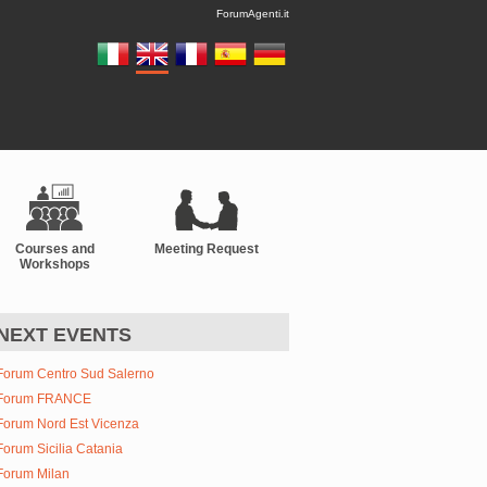
ForumAgenti.it
Courses and
Meeting Request
Workshops
NEXT EVENTS
Forum Centro Sud Salerno
Forum FRANCE
Forum Nord Est Vicenza
Forum Sicilia Catania
Forum Milan