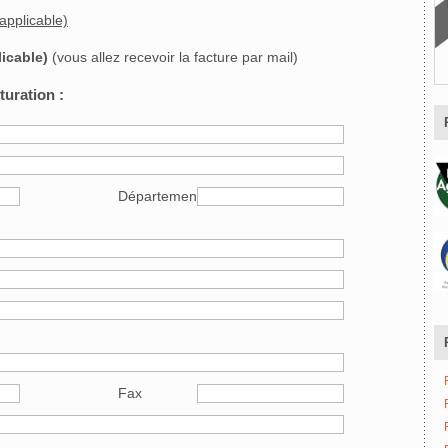
0,00 + TVA (si applicable)
licable)
(vous allez recevoir la facture par mail)
uration :
Département
Fax