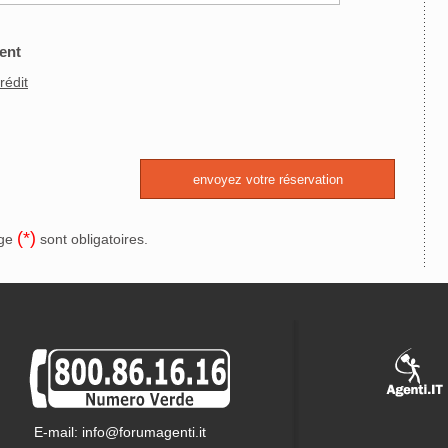
ent
rédit
(*)
uge
sont obligatoires.
E-mail: info@forumagenti.it