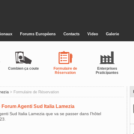
ionaux
Forums Européens
Contacts
Video
Galerie
Combien ça coute
Formulaire de
Enterprises
Réservation
Praticipantes
mezia
> Formulaire de Réservation
 Forum Agenti Sud Italia Lamezia
genti Sud Italia Lamezia que va se passer dans l'hôtel
23.