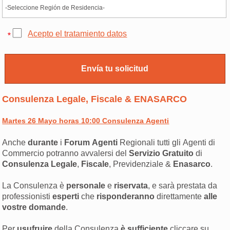
Acepto el tratamiento datos
Consulenza Legale, Fiscale & ENASARCO
Martes 26 Mayo horas 10:00 Consulenza Agenti
Anche
durante
i
Forum Agenti
Regionali tutti gli Agenti di
Commercio potranno avvalersi del
Servizio Gratuito
di
Consulenza Legale
,
Fiscale
, Previdenziale &
Enasarco
.
La Consulenza è
personale
e
riservata
, e sarà prestata da
professionisti
esperti
che
risponderanno
direttamente
alle
vostre domande
.
Per
usufruire
della Consulenza
è sufficiente
cliccare su