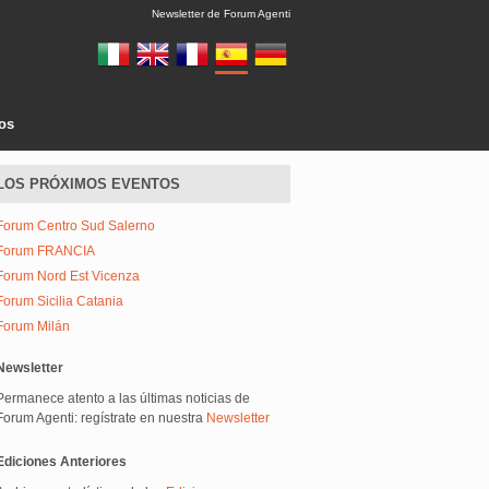
Newsletter de Forum Agenti
tos
LOS PRÓXIMOS EVENTOS
Forum Centro Sud Salerno
Forum FRANCIA
Forum Nord Est Vicenza
Forum Sicilia Catania
Forum Milán
Newsletter
Permanece atento a las últimas noticias de
Forum Agenti: regístrate en nuestra
Newsletter
Ediciones Anteriores