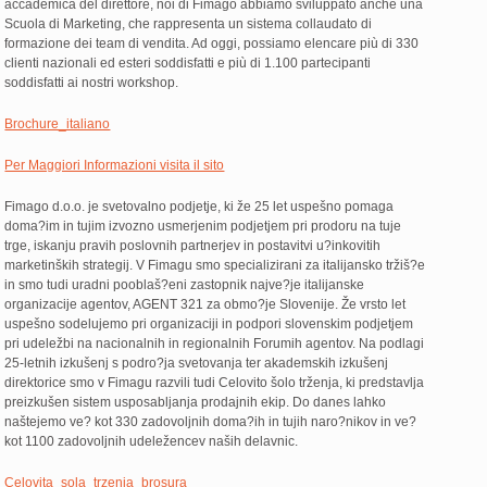
accademica del direttore, noi di Fimago abbiamo sviluppato anche una
Scuola di Marketing, che rappresenta un sistema collaudato di
formazione dei team di vendita. Ad oggi, possiamo elencare più di 330
clienti nazionali ed esteri soddisfatti e più di 1.100 partecipanti
soddisfatti ai nostri workshop.
Brochure_italiano
Per Maggiori Informazioni visita il sito
Fimago d.o.o. je svetovalno podjetje, ki že 25 let uspešno pomaga
doma?im in tujim izvozno usmerjenim podjetjem pri prodoru na tuje
trge, iskanju pravih poslovnih partnerjev in postavitvi u?inkovitih
marketinških strategij. V Fimagu smo specializirani za italijansko tržiš?e
in smo tudi uradni pooblaš?eni zastopnik najve?je italijanske
organizacije agentov, AGENT 321 za obmo?je Slovenije. Že vrsto let
uspešno sodelujemo pri organizaciji in podpori slovenskim podjetjem
pri udeležbi na nacionalnih in regionalnih Forumih agentov. Na podlagi
25-letnih izkušenj s podro?ja svetovanja ter akademskih izkušenj
direktorice smo v Fimagu razvili tudi Celovito šolo trženja, ki predstavlja
preizkušen sistem usposabljanja prodajnih ekip. Do danes lahko
naštejemo ve? kot 330 zadovoljnih doma?ih in tujih naro?nikov in ve?
kot 1100 zadovoljnih udeležencev naših delavnic.
Celovita_sola_trzenja_brosura