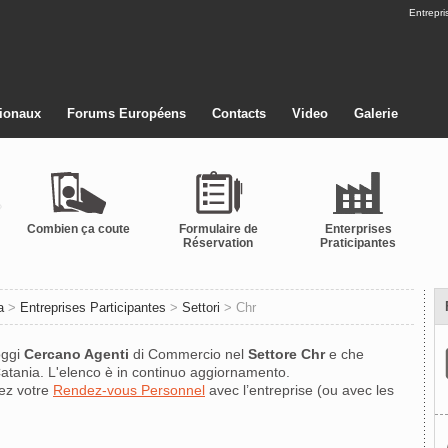
Entrepri
ionaux
Forums Européens
Contacts
Video
Galerie
Combien ça coute
Formulaire de
Enterprises
Réservation
Praticipantes
a
>
Entreprises Participantes
>
Settori
> Chr
oggi
Cercano Agenti
di Commercio nel
Settore
Chr
e che
Catania. L'elenco è in continuo aggiornamento.
ez votre
Rendez-vous Personnel
avec l’entreprise (ou avec les