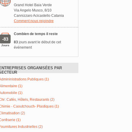
Grand Hotel Baia Verde
Via Angelo Musco, 8/10
Cannizzaro Acicastello Catania
Comment nous rejoindre
Combien de temps il reste
-83
83
jours avant le début de cet
Jours
événement
ENTREPRISES ORGANISÉES PAR
SECTEUR
Admininistrations Publiques (1)
Alimentaire (1)
Automobile (1)
Chr: Cafés, Hôtels, Restaurants (2)
Chimie - Caoutchouch- Plastiques (1)
Climatisation (2)
Confiserie (1)
Fournitures Industrielles (2)