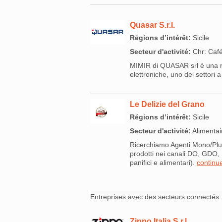
Quasar S.r.l.
Régions d’intérêt:
Sicile
Secteur d'activité:
Chr: Café
MIMIR di QUASAR srl è una re
elettroniche, uno dei settori a 
Le Delizie del Grano
Régions d’intérêt:
Sicile
Secteur d'activité:
Alimentair
Ricerchiamo Agenti Mono/Pluri
prodotti nei canali DO, GD
panifici e alimentari).
continu
Entreprises avec des secteurs connectés:
Zippo Italia S.r.l.