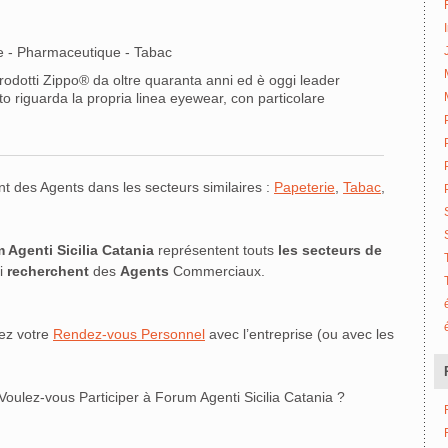
 - Pharmaceutique - Tabac
i prodotti Zippo® da oltre quaranta anni ed è oggi leader
o riguarda la propria linea eyewear, con particolare
nt des Agents dans les secteurs similaires :
Papeterie
,
Tabac
,
 Agenti Sicilia Catania
représentent touts
les secteurs de
ui
recherchent
des
Agents
Commerciaux.
ez votre
Rendez-vous Personnel
avec l’entreprise (ou avec les
Voulez-vous Participer à Forum Agenti Sicilia Catania ?