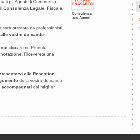
tutti gli Agenti di Commercio
di
Consulenza Legale
,
Fiscale
,
Consulenza
per Agenti
 e sarà prestata da professionisti
e
alle vostre domande
.
ente
cliccare su Prenota
enotazione
. Riceverete una
presentarvi alla Reception
argomento
della vostra domanda
e accompagnati
dal
miglior