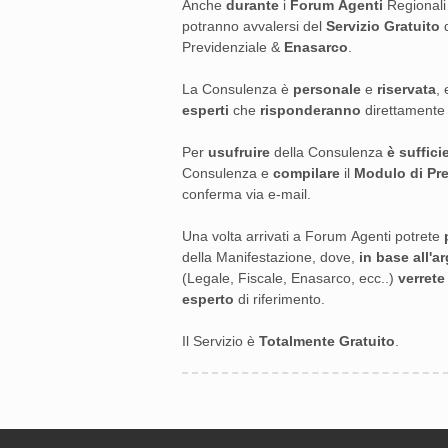
Anche
durante
i
Forum Agenti
Regionali 
potranno avvalersi del
Servizio Gratuito
Previdenziale &
Enasarco
.
La Consulenza è
personale
e
riservata
,
esperti
che
risponderanno
direttament
Per
usufruire
della Consulenza
è suffici
Consulenza e
compilare
il
Modulo di Pr
conferma via e-mail.
Una volta arrivati a Forum Agenti potrete
della Manifestazione, dove,
in base all'
(Legale, Fiscale, Enasarco, ecc..)
verret
esperto
di riferimento.
Il Servizio è
Totalmente Gratuito
.