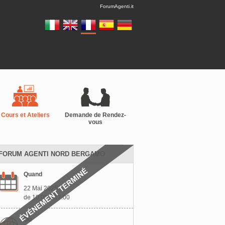
ForumAgenti.it
Cours et Ateliers
Demande de Rendez-
vous
FORUM AGENTI NORD BERGAMO
Quand
22 Mai 2025
de 10:00 à 17:00
Où