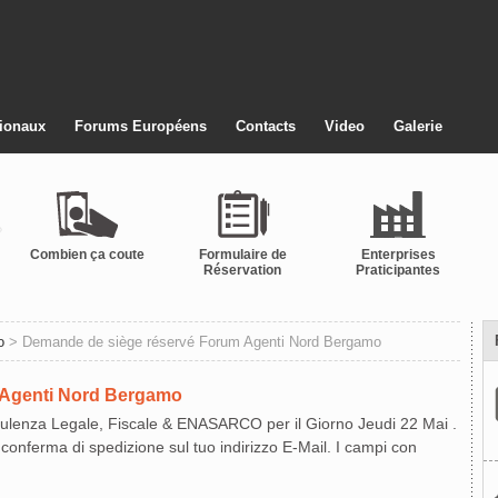
ionaux
Forums Européens
Contacts
Video
Galerie
Combien ça coute
Formulaire de
Enterprises
Réservation
Praticipantes
o
> Demande de siège réservé Forum Agenti Nord Bergamo
 Agenti Nord Bergamo
sulenza Legale, Fiscale & ENASARCO per il Giorno Jeudi 22 Mai .
a conferma di spedizione sul tuo indirizzo E-Mail. I campi con