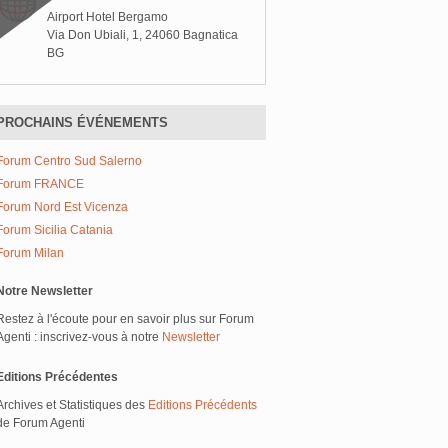
Airport Hotel Bergamo
Via Don Ubiali, 1, 24060 Bagnatica
BG
PROCHAINS ÉVÉNEMENTS
Forum Centro Sud Salerno
Forum FRANCE
Forum Nord Est Vicenza
Forum Sicilia Catania
Forum Milan
Notre Newsletter
Restez à l'écoute pour en savoir plus sur Forum
Agenti : inscrivez-vous à notre
Newsletter
Editions Précédentes
Archives et Statistiques des
Editions Précédents
de Forum Agenti