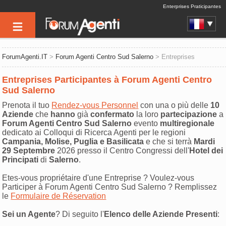
Enterprises Praticipantes
ForumAgenti.IT
>
Forum Agenti Centro Sud Salerno
> Entreprises
Entreprises Participantes à Forum Agenti Centro
Sud Salerno
Prenota il tuo
Rendez-vous Personnel
con una o più delle
10
Aziende
che
hanno
già
confermato
la loro
partecipazione
a
Forum Agenti Centro Sud Salerno
evento
multiregionale
dedicato ai Colloqui di Ricerca Agenti per le regioni
Campania, Molise, Puglia e Basilicata
e che si terrà
Mardi
29 Septembre
2026 presso il Centro Congressi dell'
Hotel dei
Principati
di
Salerno
.
Etes-vous propriétaire d'une Entreprise ? Voulez-vous
Participer à Forum Agenti Centro Sud Salerno ? Remplissez
le
Formulaire de Réservation
Sei un Agente
? Di seguito l'
Elenco delle Aziende Presenti
: