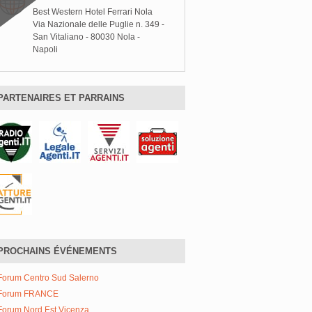
Best Western Hotel Ferrari Nola
Via Nazionale delle Puglie n. 349 -
San Vitaliano - 80030 Nola -
Napoli
PARTENAIRES ET PARRAINS
PROCHAINS ÉVÉNEMENTS
Forum Centro Sud Salerno
Forum FRANCE
Forum Nord Est Vicenza