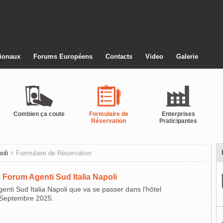
ionaux
Forums Européens
Contacts
Video
Galerie
Combien ça coute
Formulaire de
Enterprises
Réservation
Praticipantes
oli
> Formulaire de Réservation
 Forum Agenti Sud Italia Napoli
enti Sud Italia Napoli que va se passer dans l'hôtel
5 Septembre 2025.