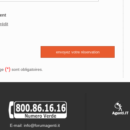
ent
rédit
(*)
uge
sont obligatoires.
E-mail: info@forumagenti.it