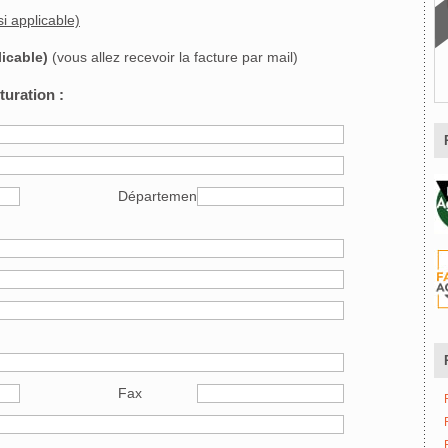
 1.100,00 + TVA (si applicable)
licable)
(vous allez recevoir la facture par mail)
uration :
Département
Fax