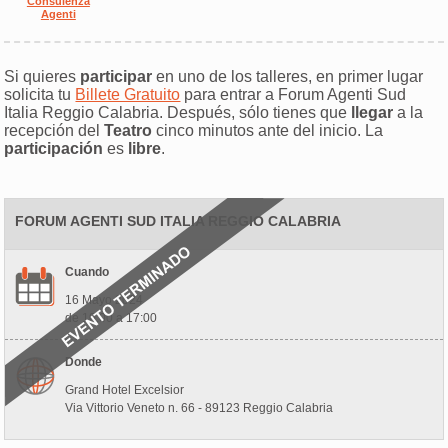
Consulenza
Agenti
Si quieres
participar
en uno de los talleres, en primer lugar
solicita tu
Billete Gratuito
para entrar a Forum Agenti Sud
Italia Reggio Calabria. Después, sólo tienes que
llegar
a la
recepción del
Teatro
cinco minutos ante del inicio. La
participación
es
libre
.
FORUM AGENTI SUD ITALIA REGGIO CALABRIA
Cuando
16 Mayo 2024
de 10:00 a 17:00
Donde
Grand Hotel Excelsior
Via Vittorio Veneto n. 66 - 89123 Reggio Calabria