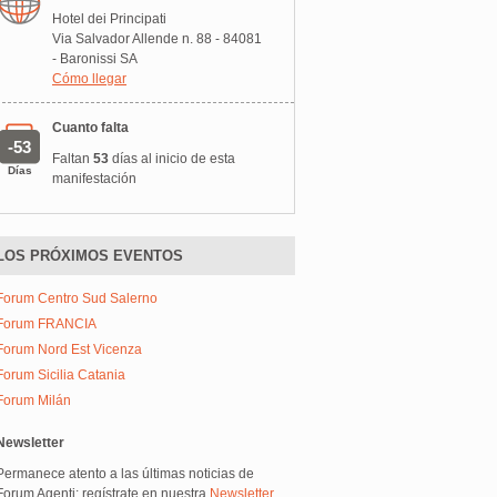
Hotel dei Principati
Via Salvador Allende n. 88 - 84081
- Baronissi SA
Cómo llegar
Cuanto falta
-53
Faltan
53
días al inicio de esta
Días
manifestación
LOS PRÓXIMOS EVENTOS
Forum Centro Sud Salerno
Forum FRANCIA
Forum Nord Est Vicenza
Forum Sicilia Catania
Forum Milán
Newsletter
Permanece atento a las últimas noticias de
Forum Agenti: regístrate en nuestra
Newsletter