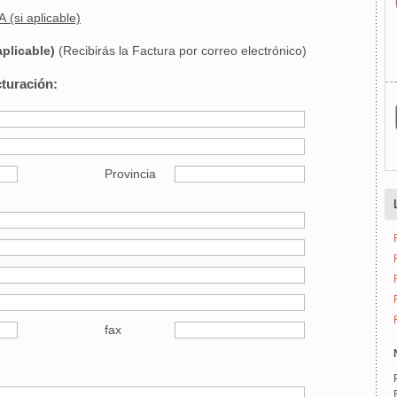
trevistas" € 1.100,00 + IVA (si aplicable)
aplicable)
(Recibirás la Factura por correo electrónico)
cturación:
Provincia
fax