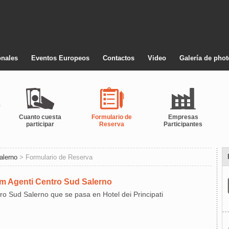
onales
Eventos Europeos
Contactos
Video
Galería de pho
Cuanto cuesta
Formulario de
Empresas
participar
Reserva
Participantes
alerno
> Formulario de Reserva
m Agenti Centro Sud Salerno
tro Sud Salerno que se pasa en Hotel dei Principati