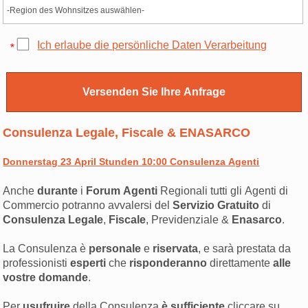
Ich erlaube die persönliche Daten Verarbeitung
Consulenza Legale, Fiscale & ENASARCO
Donnerstag 23 April Stunden 10:00 Consulenza Agenti
Anche
durante
i
Forum Agenti
Regionali tutti gli Agenti di
Commercio potranno avvalersi del
Servizio Gratuito
di
Consulenza Legale
,
Fiscale
, Previdenziale &
Enasarco
.
La Consulenza è
personale
e
riservata
, e sarà prestata da
professionisti
esperti
che
risponderanno
direttamente
alle
vostre domande
.
Per
usufruire
della Consulenza
è sufficiente
cliccare su