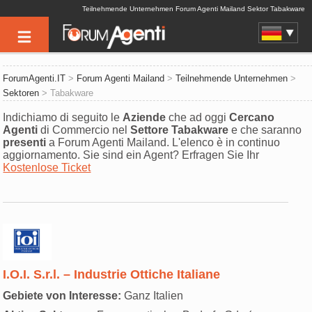
Teilnehmende Unternehmen Forum Agenti Mailand Sektor Tabakware
ForumAgenti.IT
>
Forum Agenti Mailand
>
Teilnehmende Unternehmen
>
Sektoren
> Tabakware
Indichiamo di seguito le
Aziende
che ad oggi
Cercano
Agenti
di Commercio nel
Settore
Tabakware
e che saranno
presenti
a Forum Agenti Mailand. L'elenco è in continuo
aggiornamento. Sie sind ein Agent? Erfragen Sie Ihr
Kostenlose Ticket
I.O.I. S.r.l. – Industrie Ottiche Italiane
Gebiete von Interesse:
Ganz Italien