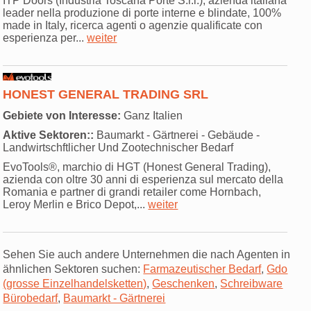
ITP Doors (Industria Toscana Porte S.r.l.), azienda italiana
leader nella produzione di porte interne e blindate, 100%
made in Italy, ricerca agenti o agenzie qualificate con
esperienza per...
weiter
HONEST GENERAL TRADING SRL
Gebiete von Interesse:
Ganz Italien
Aktive Sektoren::
Baumarkt - Gärtnerei - Gebäude -
Landwirtschftlicher Und Zootechnischer Bedarf
EvoTools®, marchio di HGT (Honest General Trading),
azienda con oltre 30 anni di esperienza sul mercato della
Romania e partner di grandi retailer come Hornbach,
Leroy Merlin e Brico Depot,...
weiter
Sehen Sie auch andere Unternehmen die nach Agenten in
ähnlichen Sektoren suchen:
Farmazeutischer Bedarf
,
Gdo
(grosse Einzelhandelsketten)
,
Geschenken
,
Schreibware
Bürobedarf
,
Baumarkt - Gärtnerei