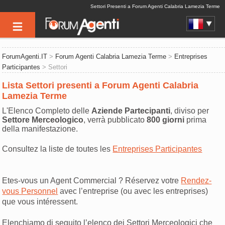
Settori Presenti a Forum Agenti Calabria Lamezia Terme
ForumAgenti.IT
>
Forum Agenti Calabria Lamezia Terme
>
Entreprises
Participantes
> Settori
Lista Settori presenti a Forum Agenti Calabria
Lamezia Terme
L'Elenco Completo delle
Aziende Partecipanti
, diviso per
Settore Merceologico
, verrà pubblicato
800 giorni
prima
della manifestazione.
Consultez la liste de toutes les
Entreprises Participantes
Etes-vous un Agent Commercial ? Réservez votre
Rendez-
vous Personnel
avec l’entreprise (ou avec les entreprises)
que vous intéressent.
Elenchiamo di seguito l’elenco dei Settori Merceologici che