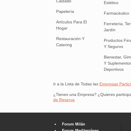
Calzado
Estético
Papelería
Farmacéutico
Artículos Para El
Ferretería, Te
Hogar
Jardín
Restauración Y
Productos Fin
Catering
Y Seguros
Bienestar, Gi
Y Suplemento
Deportivos
Ir a la Lista de Todas las
Empresas Partic
¿Tienes una Empresa? ¿Quieres particip
de Reserva
Forum Milán
Forum Mediterráneo