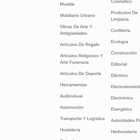
Cosmético
Mueble
Productos De
Mobiliario Urbano
Limpieza
Obras De Arte Y
Confitería
Antigüedades
Ecología
Artículos De Regalo
Construcción
Artículos Religiosos Y
Arte Funeraria
Editorial
Artículos De Deporte
Eléctrico
Herramientas
Electrodomést
Audiovisual
Electrónica
Automoción
Energético
Transporte Y Logística
Autoridades P
Hostelería
Herboristería