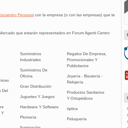
ncuentro Personal
con la empresa (o con las empresas) que te
de Mercado que estarán representados en Forum Agenti Centro
Suministros
Regalos De Empresa,
Industriales
Promocionales Y
Publicitarios
Suministros De
Oficina
Joyería - Bisutería -
nices
Relojería
Gran Distribución
 Del
Productos Sanitarios
Juguetes Y Juegos
Y Ortopédicos
ire
Hardware Y Software
óptica
 Y
Plomería
Peluquería
Iluminación