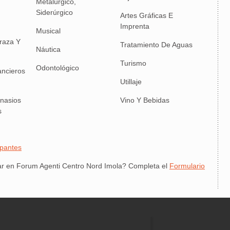
Metalúrgico,
Siderúrgico
Artes Gráficas E
Imprenta
Musical
rraza Y
Tratamiento De Aguas
Náutica
Turismo
Odontológico
ancieros
Utillaje
mnasios
Vino Y Bebidas
s
ipantes
ar en Forum Agenti Centro Nord Imola? Completa el
Formulario