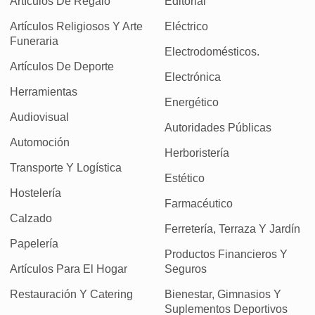
Artículos De Regalo
Editorial
Artículos Religiosos Y Arte
Eléctrico
Funeraria
Electrodomésticos.
Artículos De Deporte
Electrónica
Herramientas
Energético
Audiovisual
Autoridades Públicas
Automoción
Herboristería
Transporte Y Logística
Estético
Hostelería
Farmacéutico
Calzado
Ferretería, Terraza Y Jardín
Papelería
Productos Financieros Y
Artículos Para El Hogar
Seguros
Restauración Y Catering
Bienestar, Gimnasios Y
Suplementos Deportivos